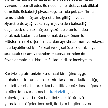
vizyonunu temsil eder. Bu nedenle her detaya çok dikkat
etmelidir. Rekabetçi piyasa koşullarında pek çok firma
temsilcisinin müşteri ziyaretlerine gittiğini ve bu
ziyaretlerde aşağı yukarı aynı şeylerden bahsettiğini
düşünecek olursak müşteri gözünde olumlu intiba
bırakmak kadar hatırlanır olmak da çok önemlidir.
Müşterinin sizi diğer firmalardan ayrıştırabilmesi ve kolayca
hatırlayabilmesi için fiziksel ve kişisel özelliklerinizin yanı
sıra basılı reklam ve tanıtım materyallerinden de
faydalanmalısınız. Nasıl mı? Hadi birlikte inceleyelim.
Kartvizit
İşletmenizin kurumsal kimliğine uygun,
muhakkak kurumsal renklerin tasarımda kullanıldığı,
kaliteli ve ebat olarak kartvizitlik ve cüzdana sığacak
ölçülerde hazırlanmış bir
kartvizit
işinizi
kolaylaştıracaktır. Kartvizitiniz, sektörünüzü
yansıtacak öğeler içermeli, iletişim bilgileriniz net