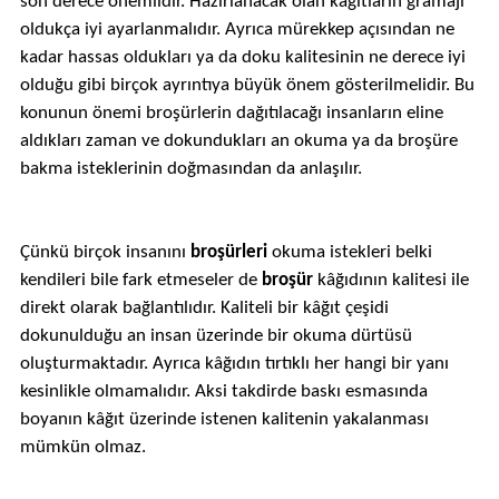
son derece önemlidir. Hazırlanacak olan kâğıtların gramajı
oldukça iyi ayarlanmalıdır. Ayrıca mürekkep açısından ne
kadar hassas oldukları ya da doku kalitesinin ne derece iyi
olduğu gibi birçok ayrıntıya büyük önem gösterilmelidir. Bu
konunun önemi broşürlerin dağıtılacağı insanların eline
aldıkları zaman ve dokundukları an okuma ya da broşüre
bakma isteklerinin doğmasından da anlaşılır.
Çünkü birçok insanını
broşürleri
okuma istekleri belki
kendileri bile fark etmeseler de
broşür
kâğıdının kalitesi ile
direkt olarak bağlantılıdır. Kaliteli bir kâğıt çeşidi
dokunulduğu an insan üzerinde bir okuma dürtüsü
oluşturmaktadır. Ayrıca kâğıdın tırtıklı her hangi bir yanı
kesinlikle olmamalıdır. Aksi takdirde baskı esmasında
boyanın kâğıt üzerinde istenen kalitenin yakalanması
mümkün olmaz.