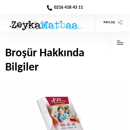
0216 418 43 11
PAYLAŞ
Broşür Hakkında
Bilgiler
>