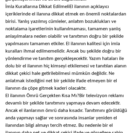
İmla Kurallarına Dikkat EdilmeliEl ilanının açıklayıcı
içeriklerinde el ilanına dikkat etmek en önemli noktalardan
birisi. Yanlış yazılmış cümleler, anlatım bozuklukları ve
noktalama işaretlerinin kullanılmaması, tamamen yanlış
anlaşılmalara neden olabilir ve tanıtımın doğru bir şekilde
yapılmasını tamamen etkiler. El ilanının kalitesi için imla
kuralları ihmal edilmemelidir. Ancak bu şekilde doğru bir
yönlendirme ve tanıtım gerçekleşecektir. Yazım hataları ile
dolu bir el ilanının hiç kimseyi etkilemesi ve tanıtılan alanın
dikkat çekici hale getirilebilmesi mümkün değildir. Ne
anlatmak istediğini net bir şekilde ifade etmeyen bir el
ilanının da çöpe gitmek kaderi olacaktır.
El ilanının Ömrü Gerçekten Kısa Mı?Bir televizyon reklamı
devamlı bir şekilde tanıtımını yapmaya devam edecektir.
Ancak el ilanlarının ömrü daha kısadır. Tanıtımını görüldüğü
anda yapmayı sağlar ve sonrasında insanlar yeniden el
ilanından bilgi almayı tercih etmez. Bu nedenle bir el
ilanının daha net ve dikkat çekici ifade ve görsellere sahip