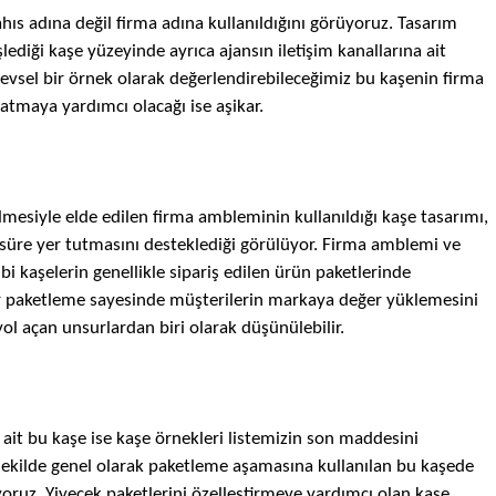
ahıs adına değil firma adına kullanıldığını görüyoruz. Tasarım
şlediği
kaşe
yüzeyinde ayrıca ajansın iletişim kanallarına ait
işlevsel bir örnek olarak değerlendirebileceğimiz bu
kaşenin
firma
ratmaya yardımcı olacağı ise aşikar.
lmesiyle elde edilen firma ambleminin kullanıldığı
kaşe
tasarımı,
r süre yer tutmasını desteklediği görülüyor. Firma amblemi ve
ibi
kaşelerin
genellikle sipariş edilen ürün paketlerinde
 bir paketleme sayesinde müşterilerin markaya değer yüklemesini
ol açan unsurlardan biri olarak düşünülebilir.
 ait bu
kaşe
ise
kaşe
örnekleri listemizin son maddesini
ekilde genel olarak paketleme aşamasına kullanılan bu
kaşede
ruz. Yiyecek paketlerini özelleştirmeye yardımcı olan
kaşe