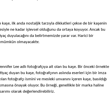
ap
kaşe
, ilk anda nostaljik tarzıyla dikkatleri çekse de bir
kaşenin
mesiyle ne kadar işlevsel olduğunu da ortaya koyuyor. Ancak bu
yaç duyulacağını da belirtmemizde yarar var. Harici bir
mümkün olmayacaktır.
Jennifer Lee adlı fotoğrafçıya ait olan bu
kaşe
. Bir önceki örnekte
htiyaç duyan bu
kaşe
, fotoğrafçının aslında eserleri için bir imza
azılan fotoğrafçı ismini ve mesleki unvanını içeren
kaşe
, basıldığı
kmasına önayak oluyor. Bu örneği, genellikle bir marka haline
arımı olarak değerlendirebiliriz.