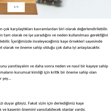
1
/
1
n çok karşılaştıkları kavramlardan biri olarak değerlendirilebilir.
in
tam olarak ne işe yaradığını ve neden kullanılması gerektiğini
lebilir. İçeriğimizde inceleyeceğimiz
kaşe
örnekleri sayesinde
el olarak ne öneme sahip olduğu çok daha iyi anlaşılacaktır.
sunu yanıtlayalım ve daha sonra neden ve nasıl bir
kaşeye
sahip
irmaların kurumsal kimliği için kritik bir öneme sahip olan
er şey…
zi duyar gibiyiz. Fakat sizin için derlediğimiz
kaşe
ek ve
kaşenin
önemini yansıtabilecek olanlar vardır.