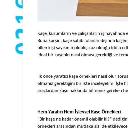
Kaşe
, kurumların ve çalışanların iş hayatında e
Buna karşın,
kaşe
sahibi olanlar dışında
kaşen
bilen kişi sayısının oldukça az olduğu iddia edi
ideal bir
kaşenin
nasıl olması gerektiği ve tem
İlk önce yaratıcı
kaşe
örnekleri nasıl olur soru
olmanız gerektiğini birlikte inceleyelim. İşte f
araçlardan
kaşe
hakkında bilmeniz gereken h
Hem Yaratıcı Hem İşlevsel
Kaşe
Örnekleri
“Bir
kaşe
ne kadar önemli olabilir ki?” dediğini
örnekleri arasından mutlaka sizi de etkileyec