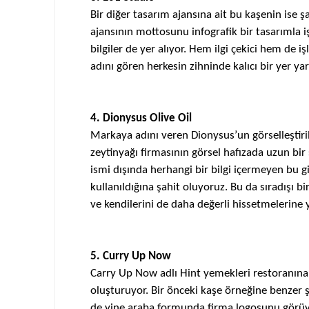
Bir diğer tasarım ajansına ait bu
kaşenin
ise ş
ajansının mottosunu infografik bir tasarımla i
bilgiler de yer alıyor. Hem ilgi çekici hem de 
adını gören herkesin zihninde kalıcı bir yer ya
4. Dionysus Olive Oil
Markaya adını veren Dionysus’un görselleştiri
zeytinyağı firmasının görsel hafızada uzun bi
ismi dışında herhangi bir bilgi içermeyen bu g
kullanıldığına şahit oluyoruz. Bu da sıradışı
ve kendilerini de daha değerli hissetmelerine y
5. Curry Up Now
Carry Up Now adlı Hint yemekleri restoranına
oluşturuyor. Bir önceki
kaşe
örneğine benzer ş
de yine araba formunda firma logosunu görüyo