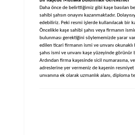
Bir
Kaşede
Mutlaka Bulunması Gerekenler
Daha önce de belirttiğimiz gibi
kaşe
basılan b
sahibi şahsın onayını kazanmaktadır. Dolayısı
edebiliriz. Peki resmi işlerde kullanılacak bir
k
Öncelikle
kaşe
sahibi şahıs veya firmanın ism
bulunması gerektiğini söylememizde yarar va
edilen ticari firmanın ismi ve unvanı okunaklı 
şahıs ismi ve unvanı
kaşe
yüzeyinde görünür bi
Ardından firma
kaşesinde
sicil numarasına, ve
adreslerine yer vermeniz de
kaşenin
resmiyet 
unvanına ek olarak uzmanlık alanı, diploma tesc