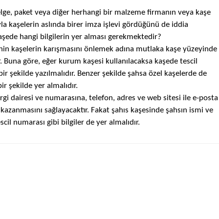
elge, paket veya diğer herhangi bir malzeme firmanın veya
kaşe
yla
kaşelerin
aslında birer imza işlevi gördüğünü de iddia
aşede
hangi bilgilerin yer alması gerekmektedir?
inin
kaşelerin
karışmasını önlemek adına mutlaka
kaşe
yüzeyinde
r. Buna göre, eğer kurum
kaşesi
kullanılacaksa
kaşede
tescil
bir şekilde yazılmalıdır. Benzer şekilde şahsa özel
kaşelerde
de
r şekilde yer almalıdır.
rgi dairesi ve numarasına, telefon, adres ve web sitesi ile e-posta
kazanmasını sağlayacaktır. Fakat şahıs
kaşesinde
şahsın ismi ve
il numarası gibi bilgiler de yer almalıdır.