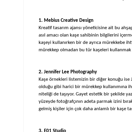
1. Mebius Creative Design
Kreatif tasarım ajansı yöneticisine ait bu ahş
asıl amacı olan
kaşe
sahibinin bilgilerini içer
kaşeyi
kullanırken bir de ayrıca mürekkebe ihti
mürekkep olmadan bu tür
kaşeleri
kullanmak 
2. Jennifer Lee Photography
Kaşe
örnekleri listemizin bir diğer konuğu ise 
olduğu gibi harici bir mürekkep kullanımına i
niteliği de taşıyor. Gayet estetik bir şekilde y
yüzeyde fotoğrafçının adeta parmak izini bıra
gelmiş kişiler için çok daha anlamlı bir
kaşe
tas
3. E01 Studio