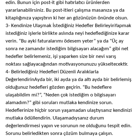
edin. Bunun için post-it gibi hatırlatıcı ürünlerden
yararlanabilirsiniz. Bu post-itleri çalışma masanıza ya da
kitaplığınıza yapıştırın ki her an gözünüzün önünde olsun.
3- Kendinize Ulaşmak İstediğiniz Hedefler BelirleyinYapmak
istediğiniz işlerle birlikte aslında neyi hedeflediğinize karar
verin. “Bu ayki faturalarımı ödesem yeter” ya da “Üç ay
sonra ne zamandır istediğim bilgisayarı alacağım” gibi net
hedefler belirlemeniz, işi yaparken size bir nevi varış
noktası sağlayacağından motivasyonunuzu yükseltecektir.
4- Belirlediğiniz Hedefleri Düzenli Aralıklarla
DeğerlendirinAyda bir, iki ayda ya da altı ayda bir belirlemiş
olduğunuz hedefleri gözden geçirin. “Bu hedeflere
ulaşabildim mi?”, “Neden çok istediğim o bilgisayarı
alamadım?” gibi soruları mutlaka kendinize sorun.
Hedeflerinize hiçbir sorun yaşamadan ulaştıysanız kendinizi
mutlaka ödüllendirin. Ulaşamadıysanız durum
değerlendirmesi yapın ve sorunun ne olduğunu tespit edin.
Sorunu belirledikten sonra çözüm bulmaya çalışın.