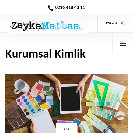
0216 418 43 11
PAYLAŞ
Kurumsal Kimlik
>
1
/
1