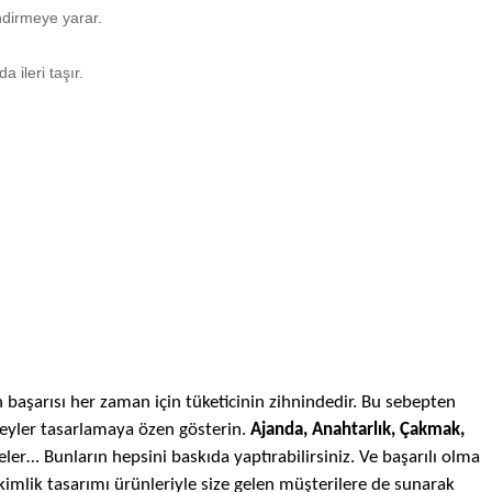
ndirmeye yarar.
ileri taşır.
şarısı her zaman için tüketicinin zihnindedir. Bu sebepten
şeyler tasarlamaya özen gösterin.
Ajanda,
Anahtarlık,
Çakmak,
ler… Bunların hepsini baskıda yaptırabilirsiniz. Ve başarılı olma
kimlik tasarımı ürünleriyle size gelen müşterilere de sunarak