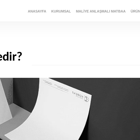
ANASAYFA
KURUMSAL
MALIYE ANLAŞMALI MATBAA
ÜRÜ
edir?