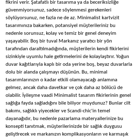
fikrini verir. Şatafatlı bir tasarıma ya da beceriksizliğe
güvenmiyorsunuz, sadece söylenmesi gerekenleri
söylüyorsunuz, ne fazla ne de az. Minimalist kartvizit
tasarımınıza bakarken, potansiyel müşterileriniz bu
nedenle sorunsuz, kolay ve temiz bir genel deneyim
yaşayabilir. Boş bir tuval Markanız yaratıcı bir yön
tarafından daraltılmadığında, müşterilerin kendi fikirlerini
sizinkiyle uyumlu hale getirmelerini de kolaylaştırır. Yoğun
duvar kağıtlarıyla kaplı bir oda yerine boş, beyaz duvarlarla
dolu bir alanda çalışmayı düşünün. Bu, minimal
tasarımlarınızın o kadar etkili olamayacağı anlamına
gelmez, ancak daha davetkar ve çok daha az bölücü de
olabilir. İyileşme vaadi Minimalist tasarım fikirlerinin genel
sağlığa fayda sağladığını bile biliyor muydunuz? Bunlar cilt
bakımı, sağlıklı yiyecekler ve Scandi-chic'in temel
dayanağıdır, bu nedenle pazarlama materyallerinize bu
konsepti tanıtmak, müşterilerinizde bir sağlık duygusu
geliştirecek ve markanızın komplikasyonların ve karmaşık