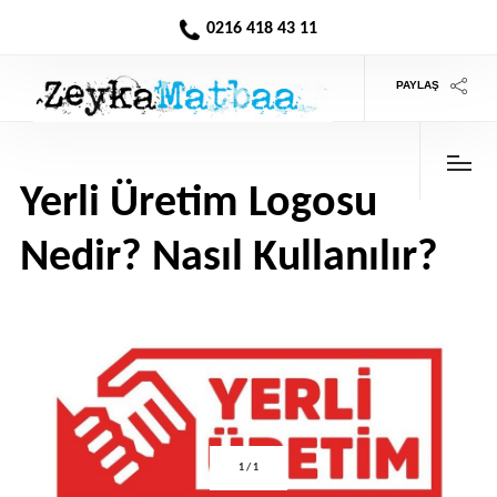
0216 418 43 11
PAYLAŞ
Yerli Üretim Logosu
Nedir? Nasıl Kullanılır?
>
1
/
1