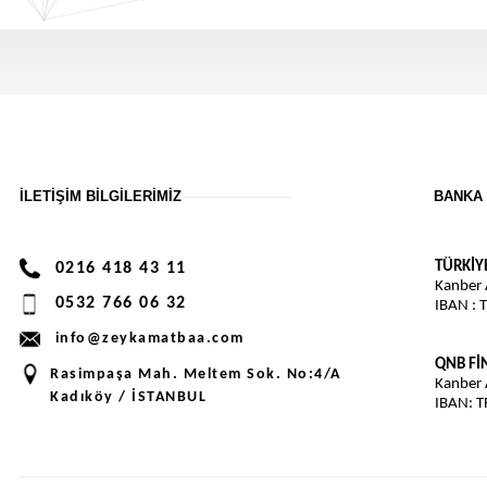
İLETIŞIM BILGILERIMIZ
BANKA 
TÜRKİY
0216 418 43 11
Kanber
0532 766 06 32
IBAN : 
info@zeykamatbaa.com
QNB F
Rasimpaşa Mah. Meltem Sok. No:4/A
Kanber
Kadıköy / İSTANBUL
IBAN: 