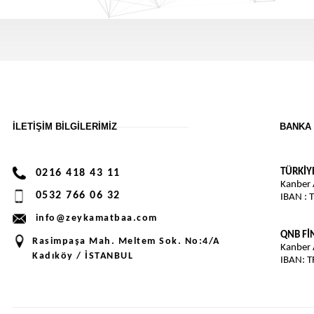
İLETIŞIM BILGILERIMIZ
BANKA 
TÜRKİY
0216 418 43 11
Kanber
0532 766 06 32
IBAN : 
info@zeykamatbaa.com
QNB F
Rasimpaşa Mah. Meltem Sok. No:4/A
Kanber
Kadıköy / İSTANBUL
IBAN: 