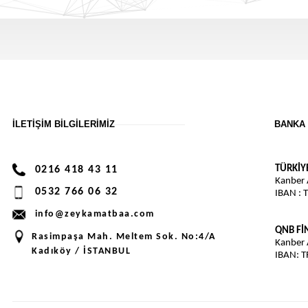
İLETIŞIM BILGILERIMIZ
BANKA 
TÜRKİY
0216 418 43 11
Kanber
0532 766 06 32
IBAN : 
info@zeykamatbaa.com
QNB F
Rasimpaşa Mah. Meltem Sok. No:4/A
Kanber
Kadıköy / İSTANBUL
IBAN: 