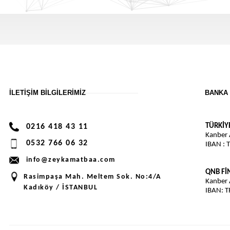
İLETIŞIM BILGILERIMIZ
BANKA 
TÜRKİY
0216 418 43 11
Kanber
0532 766 06 32
IBAN : 
info@zeykamatbaa.com
QNB F
Rasimpaşa Mah. Meltem Sok. No:4/A
Kanber
Kadıköy / İSTANBUL
IBAN: 